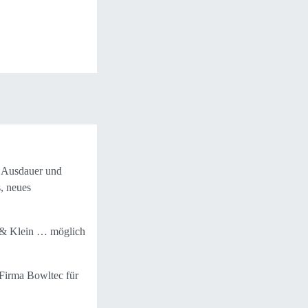
, Ausdauer und
s, neues
oß & Klein … möglich
 Firma Bowltec für